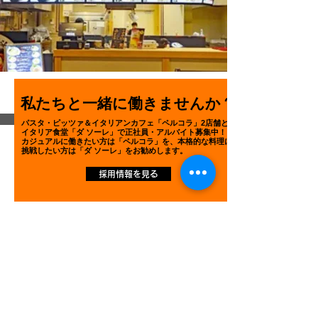
da sole 梅田店
RECRUIT
私たちと一緒に働きませんか？
油そばだ 京都桂川店
パスタ・ピッツァ＆
イタリアンカフェ「ペルコラ」2店舗と
イタリア食堂「ダ ソーレ」で正社員・アルバイト
募集中！
カジュアルに働きたい方は「ペルコラ」を、本格
的な料理
に
挑戦したい方は「ダ ソーレ」を
お勧めします。
採用情報を見る