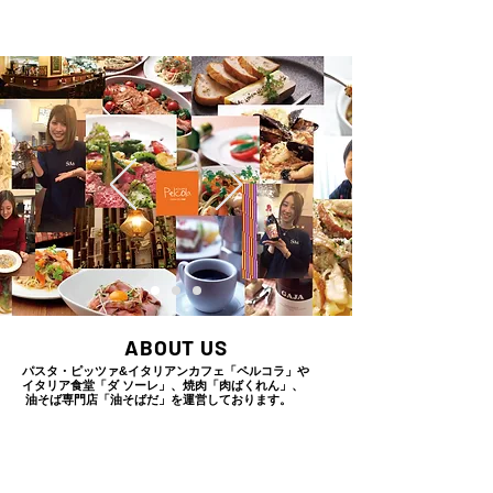
Celica
​株式会社セリカ
ABOUT US
パスタ・ピッツァ&イタリアンカフェ「ペルコラ」や
イタリア食堂「ダ ソーレ」、焼肉「肉ばくれん」、
油そば専門店「油そばだ」を運営しております。